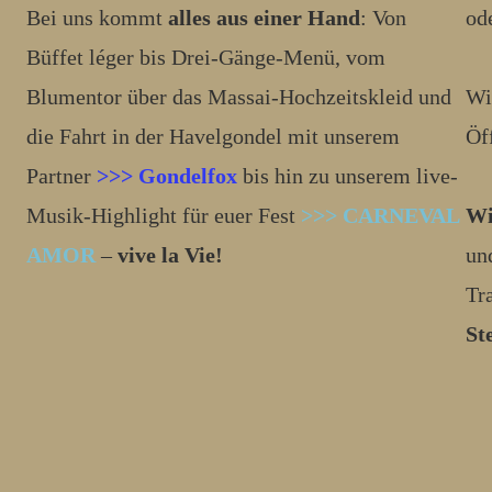
Bei uns kommt
alles aus einer Hand
: Von
od
Büffet léger bis Drei-Gänge-Menü, vom
Blumentor über das Massai-Hochzeitskleid und
Wi
die Fahrt in der Havelgondel mit unserem
Öf
Partner
>>> Gondelfox
bis hin zu unserem live-
Musik-Highlight für euer Fest
>>> CARNEVAL
Wi
AMOR
–
vive la Vie!
un
Tr
St