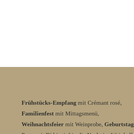
Frühstücks-Empfang
mit Crémant rosé,
Familienfest
mit Mittagsmenü,
Weihnachtsfeier
mit Weinprobe,
Geburtstag