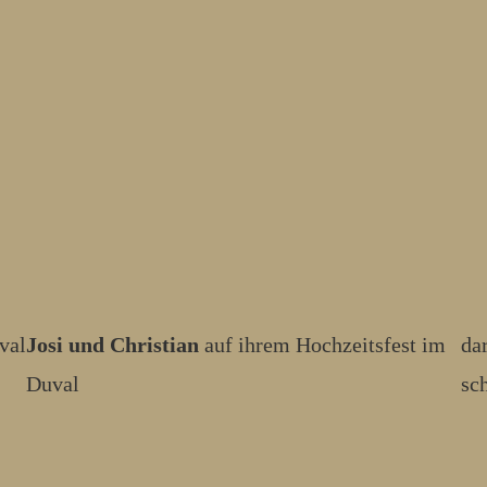
val
Josi und Christian
auf ihrem Hochzeitsfest im
da
Duval
sc