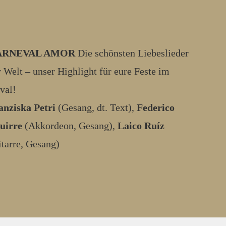
ARNEVAL AMOR
Die schönsten Liebeslieder
r Welt – unser Highlight für eure Feste im
val!
anziska Petri
(Gesang, dt. Text),
Federico
uirre
(Akkordeon, Gesang),
Laico Ruíz
itarre, Gesang)