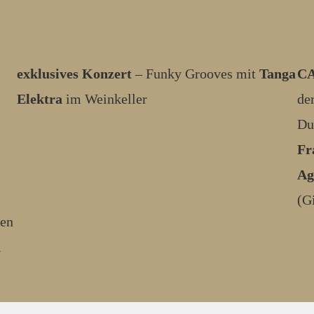
exklusives Konzert
– Funky Grooves mit
Tanga
C
Elektra
im Weinkeller
de
Du
Fr
Ag
(G
nen
n